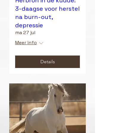
Herbron in de kudde:
3-daagse voor herstel
na burn-out,
depressie
ma 27 jul
Meer info
Details