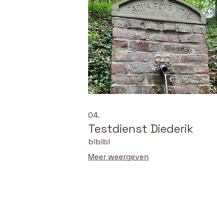
gelukkiger leven.
04.
Testdienst Diederik
blblbl
Meer weergeven