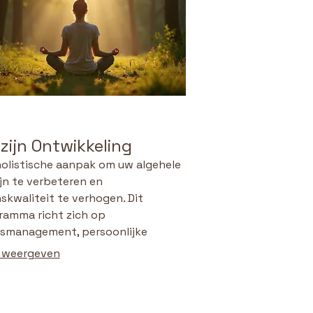
zijn Ontwikkeling
holistische aanpak om uw algehele
jn te verbeteren en
skwaliteit te verhogen. Dit
ramma richt zich op
ssmanagement, persoonlijke
kkeling en het cultiveren van
 weergeven
lijke rust. Leer technieken om meer
s en voldoening in uw dagelijks
n te ervaren met onze deskundige