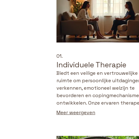
01.
Individuele Therapie
Biedt een veilige en vertrouwelijke
ruimte om persoonlijke uitdaginge
verkennen, emotioneel welzijn te
bevorderen en copingmechanisme
ontwikkelen. Onze ervaren therap
begeleiden u bij het navigeren doo
Meer weergeven
stress, angst, depressie en
levensveranderingen. Ontdek uw
veerkracht en werk aan een gezond