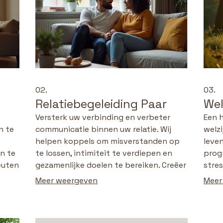
02.
03.
Relatiebegeleiding Paar
Wel
Versterk uw verbinding en verbeter
Een 
n te
communicatie binnen uw relatie. Wij
welzi
helpen koppels om misverstanden op
leven
n te
te lossen, intimiteit te verdiepen en
prog
euten
gezamenlijke doelen te bereiken. Creëer
stre
r
een harmonieuze en ondersteunende
ontwi
Meer weergeven
Meer
partnerschap met gerichte begeleiding
inner
vanuit onze praktijk.
balan
er,
leve