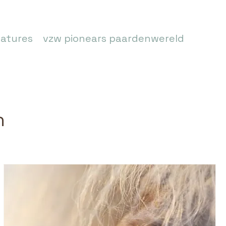
atures
vzw pionears paardenwereld
n