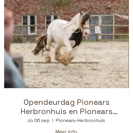
Opendeurdag Pionears
Herbronhuis en Pionears
Paardenwereld vzw
zo 06 sep
Pionears-Herbronhuis
Meer info