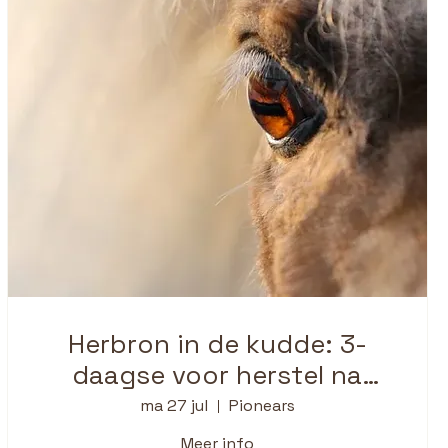
Herbron in de kudde: 3-
daagse voor herstel na
burn-out, depressie
ma 27 jul
Pionears
Meer info