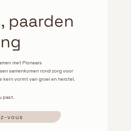
rs, paarden
ing
amen met Pionears
nsen samenkomen rond zorg voor
e kern vormt van groei en herstel.
u past.
ez-vous