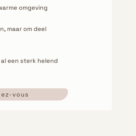
 warme omgeving
en, maar om deel
h al een sterk helend
dez-vous