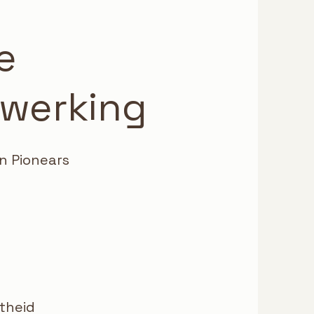
e
rswerking
an Pionears
theid