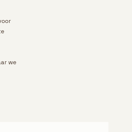
voor
te
aar we