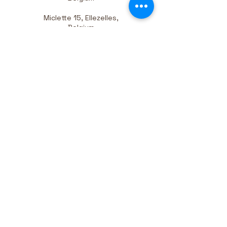
Miclette 15, Ellezelles,
Belgium
Miclette 15, Ellezelles,
Belgium
Pionears, Miclette, Ellezelles,
Belgium