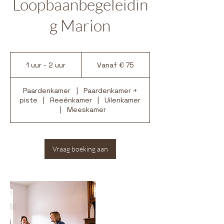
Loopbaanbegeleidin
g Marion
Vanaf
75
1 uur - 2 uur
1
Vanaf € 75
euro
u
u
Paardenkamer
|
Paardenkamer +
-
piste
|
Reeënkamer
|
Uilenkamer
2
|
Meeskamer
u
u
r
Vraag boeking aan