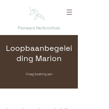
Pionears Herbronhuis
Loopbaanbegelei
ding Marion
Vraag boeking aan