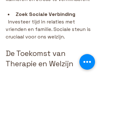
Zoek Sociale Verbinding
  Investeer tijd in relaties met 
vrienden en familie. Sociale steun is 
cruciaal voor ons welzijn.
De Toekomst van 
Therapie en Welzijn
De wereld van therapie en welzijn 
evolueert voortdurend. Nieuwe 
technieken en benaderingen 
worden ontwikkeld om beter aan te 
sluiten bij de behoeften van 
cliënten. Bij Herbronhuis Pionears 
blijven we ons inzetten voor het 
verbeteren van onze diensten en 
het verkennen van innovatieve 