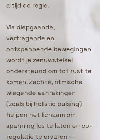
altijd de regie.
Via diepgaande,
vertragende en
ontspannende bewegingen
wordt je zenuwstelsel
ondersteund om tot rust te
komen. Zachte, ritmische
wiegende aanrakingen
(zoals bij holistic pulsing)
helpen het lichaam om
spanning los te laten en co-
regulatie te ervaren —