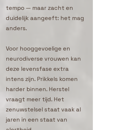
tempo — maar zacht en
duidelijk aangeeft: het mag
anders.
Voor hooggevoelige en
neurodiverse vrouwen kan
deze levensfase extra
intens zijn. Prikkels komen
harder binnen. Herstel
vraagt meer tijd. Het
zenuwstelsel staat vaak al
jaren in een staat van
alertheid.