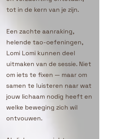
tot in de kern van je zijn.
Een zachte aanraking,
helende tao-oefeningen,
Lomi Lomi kunnen deel
uitmaken van de sessie. Niet
om iets te fixen — maar om
samen te luisteren naar wat
jouw lichaam nodig heeft en
welke beweging zich wil
ontvouwen.