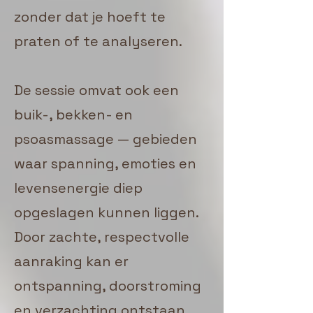
zonder dat je hoeft te
praten of te analyseren.
De sessie omvat ook een
buik-, bekken- en
psoasmassage — gebieden
waar spanning, emoties en
levensenergie diep
opgeslagen kunnen liggen.
Door zachte, respectvolle
aanraking kan er
ontspanning, doorstroming
en verzachting ontstaan,